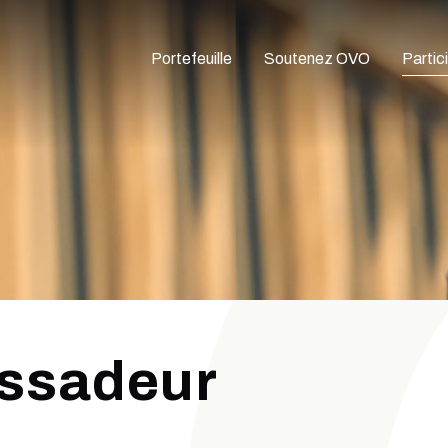
Portefeuille
Soutenez OVO
Partic
ssadeur