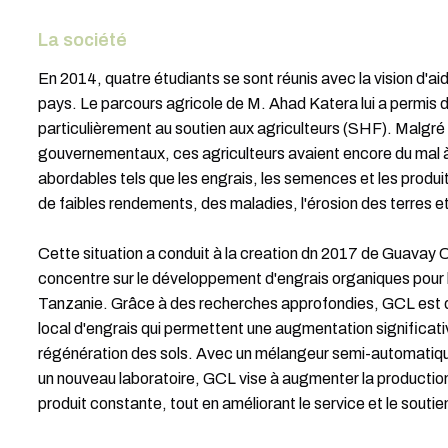
La société
En 2014, quatre étudiants se sont réunis avec la vision d'aide
pays. Le parcours agricole de M. Ahad Katera lui a permis d
particulièrement au soutien aux agriculteurs (SHF). Malgr
gouvernementaux, ces agriculteurs avaient encore du mal à
abordables tels que les engrais, les semences et les produit
de faibles rendements, des maladies, l'érosion des terres et 
Cette situation a conduit à la creation dn 2017 de Guavay
concentre sur le développement d'engrais organiques pour l
Tanzanie. Grâce à des recherches approfondies, GCL est de
local d'engrais qui permettent une augmentation significat
régénération des sols. Avec un mélangeur semi-automatiq
un nouveau laboratoire, GCL vise à augmenter la production 
produit constante, tout en améliorant le service et le soutien