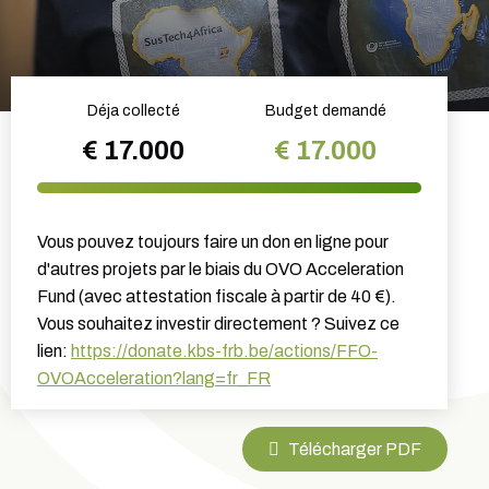
Déja collecté
Budget demandé
€ 17.000
€ 17.000
Vous pouvez toujours faire un don en ligne pour
d'autres projets par le biais du OVO Acceleration
Fund (avec attestation fiscale à partir de 40 €).
Vous souhaitez investir directement ? Suivez ce
lien:
https://donate.kbs-frb.be/actions/FFO-
OVOAcceleration?lang=fr_FR
Télécharger PDF