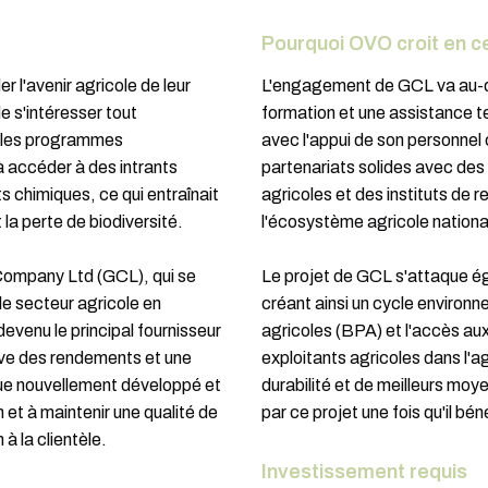
Pourquoi OVO croit en ce
r l'avenir agricole de leur
L'engagement de GCL va au-del
e s'intéresser tout
formation et une assistance t
é les programmes
avec l'appui de son personne
 accéder à des intrants
partenariats solides avec de
s chimiques, ce qui entraînait
agricoles et des instituts de
la perte de biodiversité.
l'écosystème agricole nationa
 Company Ltd (GCL), qui se
Le projet de GCL s'attaque é
e secteur agricole en
créant ainsi un cycle environn
venu le principal fournisseur
agricoles (BPA) et l'accès aux 
ive des rendements et une
exploitants agricoles dans l'a
ue nouvellement développé et
durabilité et de meilleurs moy
et à maintenir une qualité de
par ce projet une fois qu'il bé
 à la clientèle.
Investissement requis