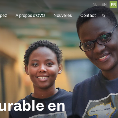
NL
EN
FR
ipez
A propos d’OVO
Nouvelles
Contact
urable en