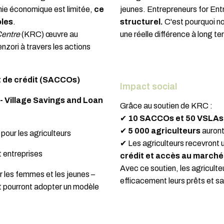
mie économique est limitée,
ce
jeunes. Entrepreneurs for En
oles
.
structurel.
C'est pourquoi no
Centre
(KRC) œuvre au
une réelle différence à long t
nzori à travers les actions
t de crédit (SACCOs)
Impact social
- Village Savings and Loan
Grâce au soutien de KRC :
✔
10 SACCOs et 50 VSLAs
✔
5 000 agriculteurs
auront
pour les agriculteurs
✔ Les agriculteurs recevront
 entreprises
crédit et accès au marché
Avec ce soutien, les agriculte
ier les femmes et les jeunes –
efficacement leurs prêts et sa
et pourront adopter un modèle