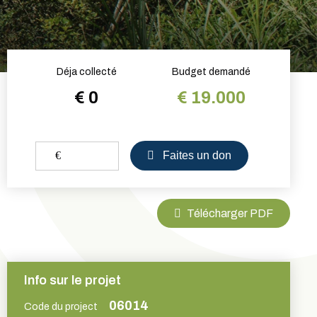
Déja collecté
Budget demandé
€ 0
€ 19.000
€
Faites un don
Télécharger PDF
Info sur le projet
06014
Code du project