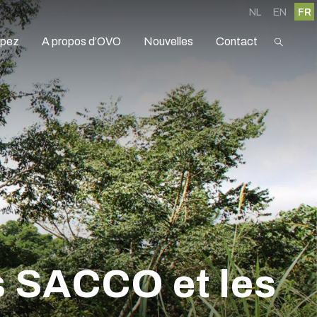
NL
EN
FR
ipez
A propos d’OVO
Nouvelles
Contact
es SACCO et les