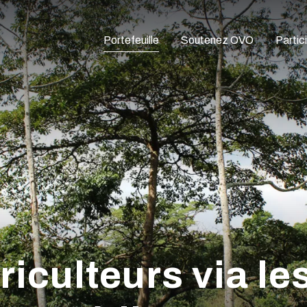
Portefeuille
Soutenez OVO
Partic
riculteurs via l