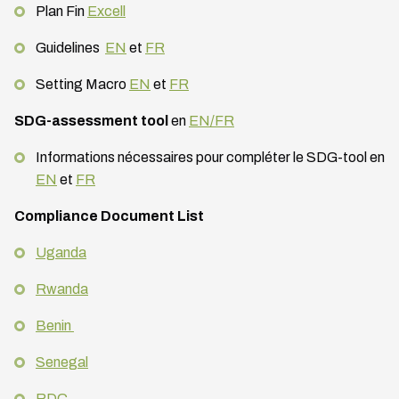
Plan Fin
Excell
Guidelines
EN
et
FR
Setting Macro
EN
et
FR
SDG-assessment tool
en
EN/FR
Informations nécessaires pour compléter le SDG-tool en
EN
et
FR
Compliance Document List
Uganda
Rwanda
Benin
Senegal
RDC