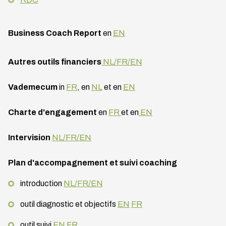
Business Coach Report
en
EN
Autres outils financiers
NL/FR/EN
Vademecum
in
FR
, en
NL
et en
EN
Charte d'engagement
en
FR
et en
EN
Intervision
NL/FR/EN
Plan d'accompagnement et suivi coaching
introduction
NL/FR/EN
outil diagnostic et objectifs
EN
FR
outil suivi
EN
FR