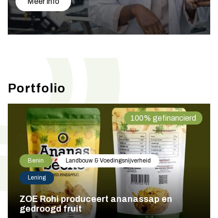
Meer info
Portfolio
100% gefinancierd
Benin
Landbouw & Voedingsnijverheid
Lening
ZOE Rohi produceert ananassap en
gedroogd fruit