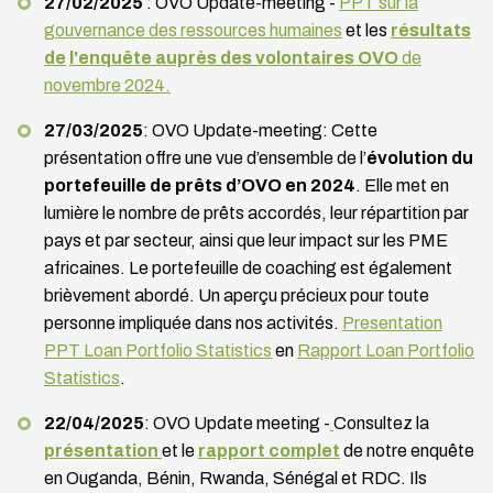
27/02/2025
: OVO Update-meeting -
PPT sur la
gouvernance des ressources humaines
et les
résultats
de
l'enquête auprès des volontaires OVO
de
novembre 2024.
27/03/2025
: OVO Update-meeting: Cette
présentation offre une vue d’ensemble de l’
évolution du
portefeuille de prêts d’OVO en 2024
. Elle met en
lumière le nombre de prêts accordés, leur répartition par
pays et par secteur, ainsi que leur impact sur les PME
africaines. Le portefeuille de coaching est également
brièvement abordé. Un aperçu précieux pour toute
personne impliquée dans nos activités.
Presentation
PPT Loan Portfolio Statistics
en
Rapport Loan Portfolio
Statistics
.
22/04/2025
: OVO Update meeting -
Consultez la
présentation
et le
rapport complet
de notre enquête
en Ouganda, Bénin, Rwanda, Sénégal et RDC. Ils