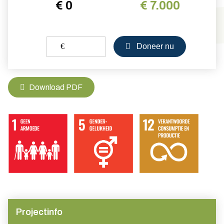
€ 0
€ 7.000
€
Doneer nu
Download PDF
Projectinfo