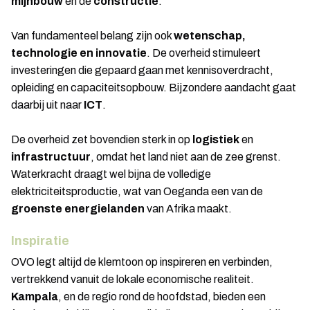
mijnbouw
en de
constructie
.
Van fundamenteel belang zijn ook
wetenschap,
technologie en innovatie
. De overheid stimuleert
investeringen die gepaard gaan met kennisoverdracht,
opleiding en capaciteitsopbouw. Bijzondere aandacht gaat
daarbij uit naar
ICT
.
De overheid zet bovendien sterk in op
logistiek
en
infrastructuur
, omdat het land niet aan de zee grenst.
Waterkracht draagt wel bijna de volledige
elektriciteitsproductie, wat van Oeganda een van de
groenste energielanden
van Afrika maakt.
Inspiratie
OVO legt altijd de klemtoon op inspireren en verbinden,
vertrekkend vanuit de lokale economische realiteit.
Kampala
, en de regio rond de hoofdstad, bieden een