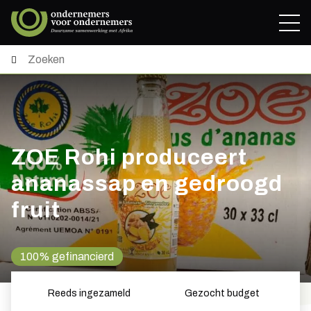
ZOE Rohi produceert
ananassap en gedroogd
fruit
100% gefinancierd
Reeds ingezameld
Gezocht budget